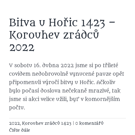
Bitva u Hořic 1423 –
Korouhev zrádců
2022
V sobotu 16. dubna 2022 jsme si po tříleté
covidem nedobrovolně vynucené pauze opět
připomenuli výročí bitvy u Hořic. Ačkoliv
bylo počasí doslova nečekaně mrazivé, tak
jsme si akci velice užili, byť v komornějším
počtu.
2022
,
Korouhev zrádců 1423
|
0 komentářů
Čtěte dále